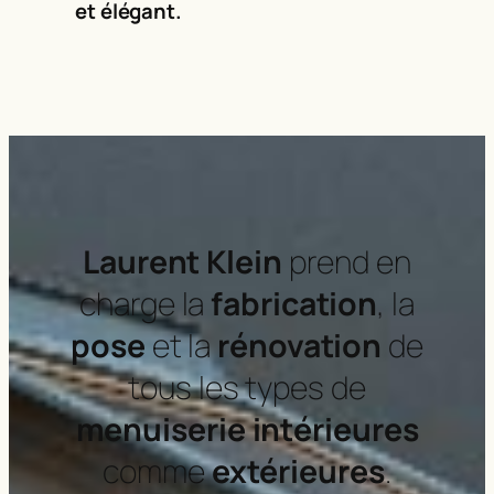
et élégant.
Laurent Klein
prend en
charge la
fabrication
, la
pose
et la
rénovation
de
tous les types de
menuiserie
intérieures
comme
extérieures
.