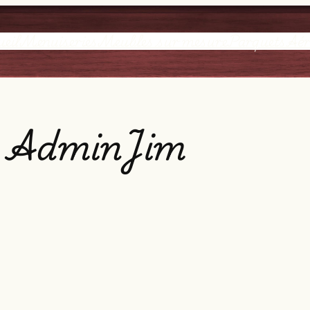
eil
Menuiseries
Meubles sur mesure
Parquets
Aé
:
AdminJim