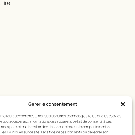
rire !
Gérer le consentement
es meilleures expériences, nous utilisons des technologies telles que les cookies
et/ou accéder aux informations des appareils. Le fait de consentir à ces
 nous permettra de traiter des données telles que le comportement de
 les ID uniques sur ce site. Le fait de ne pas consentir ou de retirer son